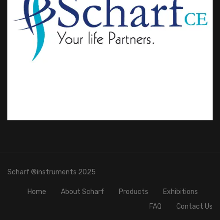
Scharf ®instruments 2025
Home
About Scharf
Products
Exhibitions
FAQ
Contact Us